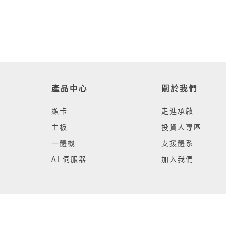
產品中心
關於我們
顯卡
走進承啟
主板
投資人專區
一體機
支援體系
AI 伺服器
加入我們
Copyright