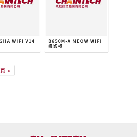
GHA WIFI V14
B850M-A MEOW WIFI
橘影橙
頁 »