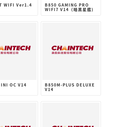
T WIFI Ver1.4
B850 GAMING PRO
WIFI7 V14（暗黑星艦)
MINI OC V14
B850M-PLUS DELUXE
V14