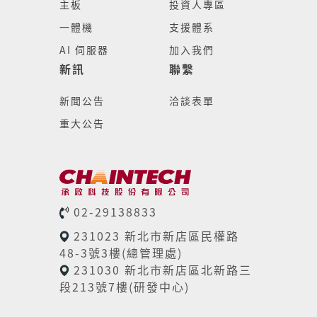
主板
投資人專區
一體機
支援體系
AI 伺服器
加入我們
新訊
聯繫
新聞公告
洽談表單
重大公告
02-29138833
231023 新北市新店區民權路
48-3號3樓(總管理處)
231030 新北市新店區北新路三
段213號7樓(研發中心)