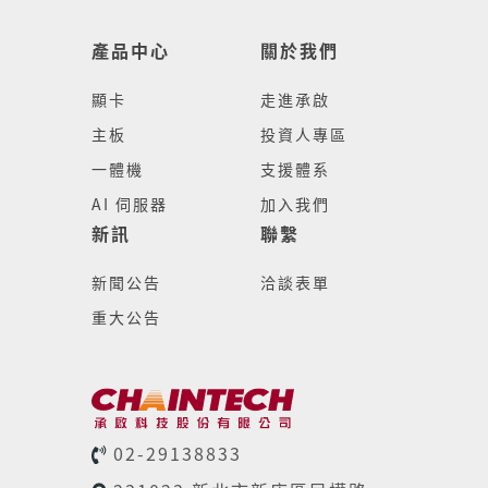
產品中心
關於我們
顯卡
走進承啟
主板
投資人專區
一體機
支援體系
AI 伺服器
加入我們
新訊
聯繫
新聞公告
洽談表單
重大公告
02-29138833